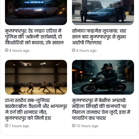
मुजफ्फरपुर: रेड लाइट एरिया में
सोनाटा फाइनेंस लूटकांड: चार
पुलिस की ‘अकेली’ छापेमारी, दो
साल बाद मुजफ्फरपुर से मुख्य
किशोरियों को बचाया, उठे सवाल
आरोपी गिरफ्तार
4 hours ago
4 hours ago
राज्य स्तरीय सब-जूनियर
मुजफ्फरपुर में बेखौफ अपराधी:
बास्केटबॉल: वैशाली और भागलपुर
महिला सिपाही की कनपटी पर
ने दर्ज की शानदार जीत,
पिस्टल तानकर चेन लूटी, हवा में
मुजफ्फरपुर को मिली हार
फायरिंग कर फरार
7 hours ago
10 hours ago