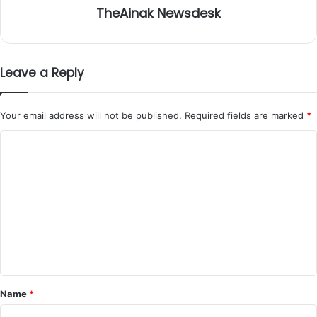
TheAinak Newsdesk
Leave a Reply
Your email address will not be published.
Required fields are marked
*
C
o
m
m
e
n
t
*
Name
*