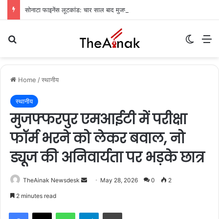
सोनाटा फाइनेंस लूटकांड: चार साल बाद मुजफ्फरपुर से मुख्य आरोपी गिरफ्तार
Search for
Switch
M
Home
/
स्थानीय
स्थानीय
मुजफ्फरपुर एमआईटी में परीक्षा
फॉर्म भरने को लेकर बवाल, नो
ड्यूज की अनिवार्यता पर भड़के छात्र
TheAinak Newsdesk
S
May 28, 2026
0
2
e
2 minutes read
n
WhatsApp
Telegram
Print
d