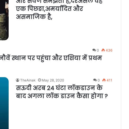
और सवर्ण समझता है,दरअसल वह
एक पिछङा,अमर्यादित और
असमाजिक है,
0
436
ौवें स्थान पर पहुंचा और एशिया में प्रथम
TheAinak
May 28, 2020
0
411
सऊदी अरब 24 घंटा लॉकडाउन के
बाद अगला लॉक डाउन कैसा होगा ?