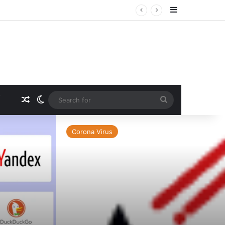
Sidebar
सीट
Random Article
Switch skin
Search
for
Corona Virus