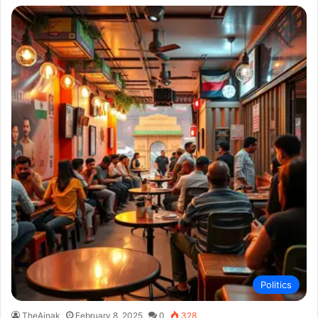
Politics
TheAinak
February 8, 2025
0
328