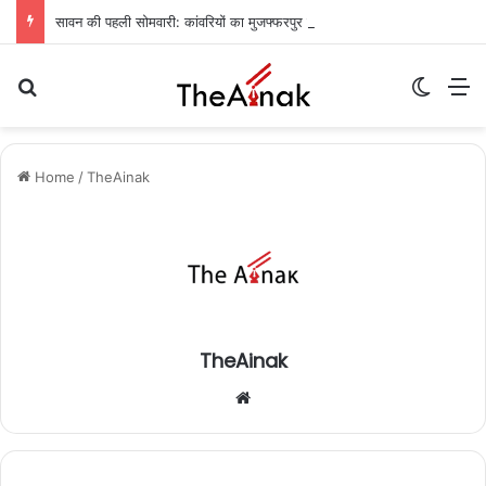
सावन की पहली सोमवारी: कांवरियों का मुजफ्फरपुर में प्रवेश, बाबा गरीबनाथ मंदिर में जलाभिषेक की तैयारी पूरी
Search for
Switch
M
Home
/
TheAinak
TheAinak
We
bsi
te