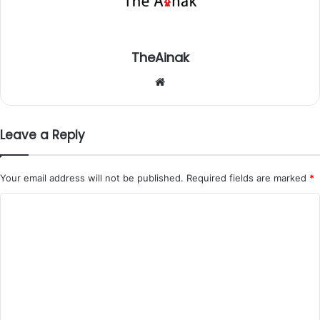
TheAinak
We
bsi
te
Leave a Reply
Your email address will not be published.
Required fields are marked
*
C
o
m
m
e
n