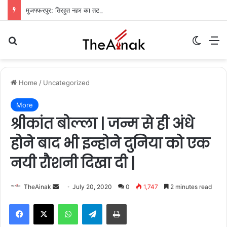
मुजफ्फरपुर: तिरहुत नहर का तटबंध टूटा, सैकड़ों एकड़ धान की फसलें जलमग्न; किसानों में चिंता
Search for
Switch
M
Home
/
Uncategorized
More
श्रीकांत बोल्ला | जन्म से ही अंधे
होने बाद भी इन्होने दुनिया को एक
नयी रौशनी दिखा दी |
TheAinak
S
July 20, 2020
0
1,747
2 minutes read
e
WhatsApp
Telegram
Print
n
d