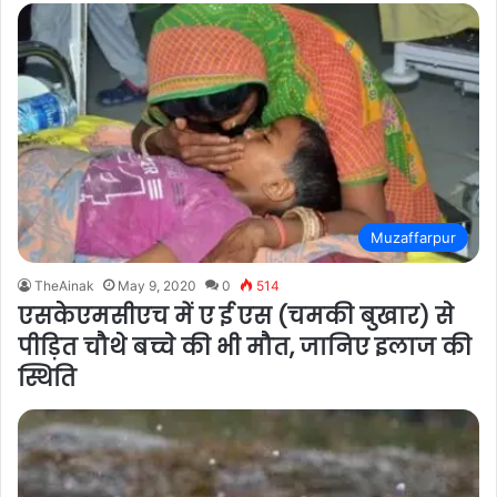
Muzaffarpur
TheAinak
May 9, 2020
0
514
एसकेएमसीएच में ए ई एस (चमकी बुखार) से
पीड़ित चौथे बच्चे की भी मौत, जानिए इलाज की
स्थिति