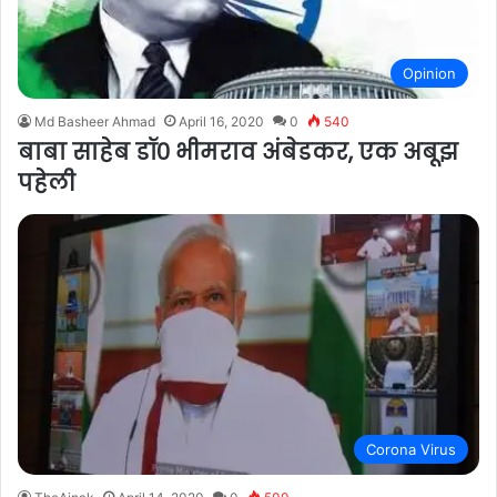
Opinion
Md Basheer Ahmad
April 16, 2020
0
540
बाबा साहेब डॉ० भीमराव अंबेडकर, एक अबूझ
पहेली
Corona Virus