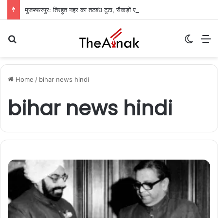
मुजफ्फरपुर: तिरहुत नहर का तटबंध टूटा, सैकड़ों एकड़ धान की फसलें जलमग्न; किसानों में चिंता
Search for
Switch
M
Home
/
bihar news hindi
bihar news hindi