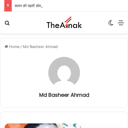
सावन की पहली सोमवारी: कांवरियों का मुजफ्फरपुर में प्रवेश, बाबा गरीबनाथ मंदिर में जलाभिषेक की तैयारी पूरी
Search for
Switch
M
Home
/
Md Basheer Ahmad
Md Basheer Ahmad