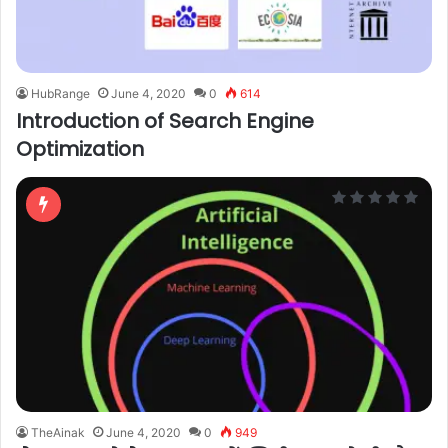
HubRange
June 4, 2020
0
614
Introduction of Search Engine
Optimization
TheAinak
June 4, 2020
0
949