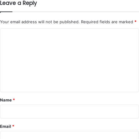
Leave a Reply
Your email address will not be published.
Required fields are marked
*
C
o
m
m
e
n
t
*
Name
*
Email
*