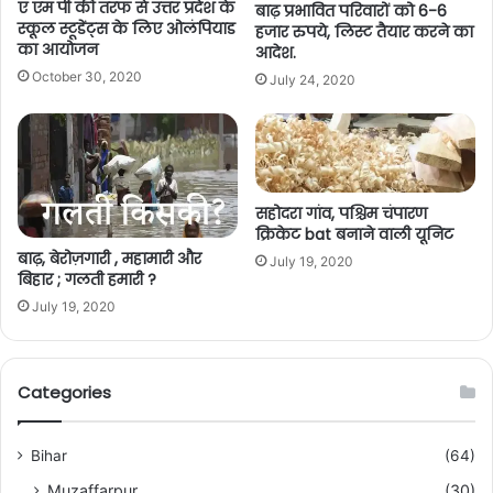
ए एम पी की तरफ से उत्तर प्रदेश के
बाढ़ प्रभावित परिवारों को 6-6
स्कूल स्टूडेंट्स के लिए ओलंपियाड
हजार रुपये, लिस्ट तैयार करने का
का आयोजन
आदेश.
October 30, 2020
July 24, 2020
सहोदरा गांव, पश्चिम चंपारण
क्रिकेट bat बनाने वाली यूनिट
बाढ़, बेरोज़गारी , महामारी और
July 19, 2020
बिहार ; गलती हमारी ?
July 19, 2020
Categories
Bihar
(64)
Muzaffarpur
(30)