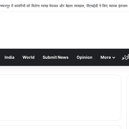
ल टिंकरिंग लैब में करोड़ों खर्च, फिर भी नवाचार शून्य: सरकारी जांच शुरू
India
World
Submit News
Opinion
More
اُرْدُو