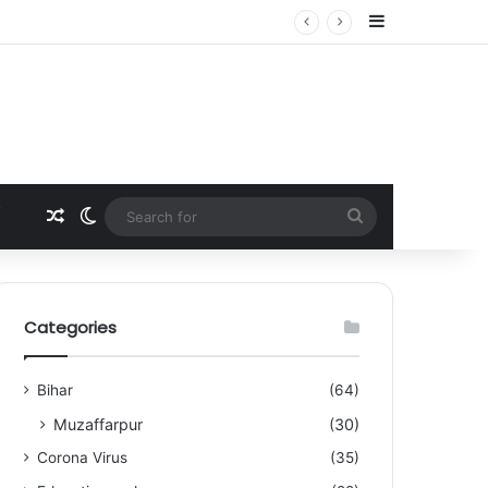
Sidebar
Random Article
Switch skin
Search
for
Categories
Bihar
(64)
Muzaffarpur
(30)
Corona Virus
(35)