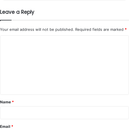
Leave a Reply
Your email address will not be published.
Required fields are marked
*
C
o
m
m
e
n
t
*
Name
*
Email
*