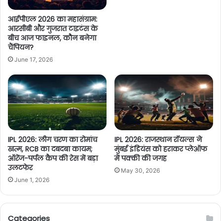
आईपीएल 2026 का महासंग्राम:
आरसीबी और गुजरात टाइटंस के
बीच आज फाइनल, कौन बनेगा
चैंपियन?
June 17, 2026
IPL 2026: लीग चरण का रोमांच
IPL 2026: राजस्थान रॉयल्स ने
खत्म, RCB का दबदबा कायम;
मुंबई इंडियंस को हराकर प्लेऑफ
ऑरेंज-पर्पल कैप की रेस में बड़ा
में पक्की की जगह
उलटफेर
May 30, 2026
June 1, 2026
Categories