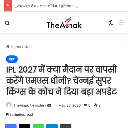
मुजफ्फरपुर: तेज रफ्तार स्कॉर्पियो ने पुलिसकर्मी और होटल संचालक को रौंदा, जवान की मौत, दो गंभीर
Search for
Switch
M
Home
/
खेल
खेल
IPL 2027 में क्या मैदान पर वापसी
करेंगे एमएस धोनी? चेन्नई सुपर
किंग्स के कोच ने दिया बड़ा अपडेट
TheAinak Newsdesk
S
May 26, 2026
0
3
e
2 minutes read
n
WhatsApp
Telegram
Print
d