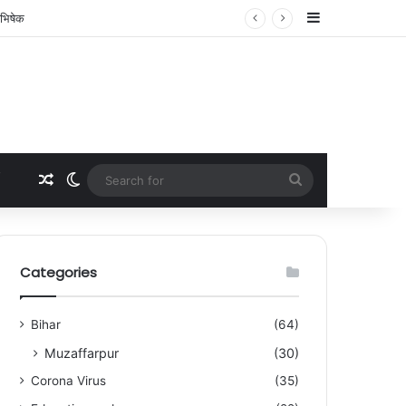
Sidebar
ाभिषेक
Random Article
Switch skin
Search
for
Categories
Bihar
(64)
Muzaffarpur
(30)
Corona Virus
(35)