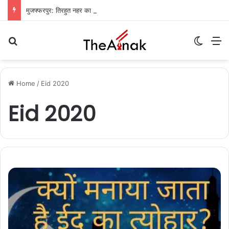
मुजफ्फरपुर: तिरहुत नहर का तटबंध टूटा, सैकड़ों एकड़ धान की फसलें जलमग्न; किसानों में चिंता
Search for
Switch
M
Home
/
Eid 2020
Eid 2020