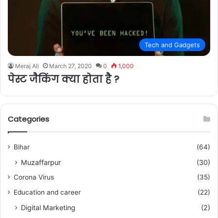
Tech and Gadgets
Meraj Ali
March 27, 2020
0
1,000
पेस्ट जैकिंग क्या होता है ?
Categories
Bihar
(64)
Muzaffarpur
(30)
Corona Virus
(35)
Education and career
(22)
Digital Marketing
(2)