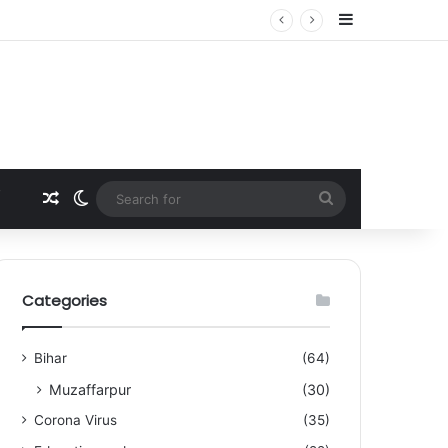
Sidebar
Random Article
Switch skin
Search
for
Categories
Bihar
(64)
Muzaffarpur
(30)
Corona Virus
(35)