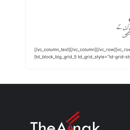
ر کریں گے
ھیجیں
[/vc_column_text][/vc_column][/vc_row][vc_row]
[td_block_big_grid_5 td_grid_style=”td-grid-s