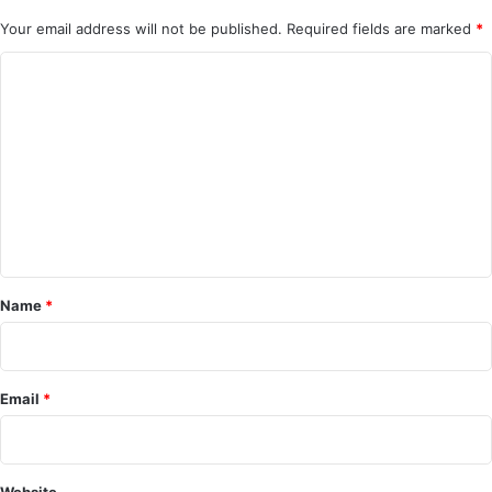
Your email address will not be published.
Required fields are marked
*
C
o
m
m
e
n
t
*
Name
*
Email
*
Website