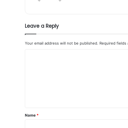
Leave a Reply
Your email address will not be published.
Required fields
C
o
m
m
e
n
t
*
Name
*