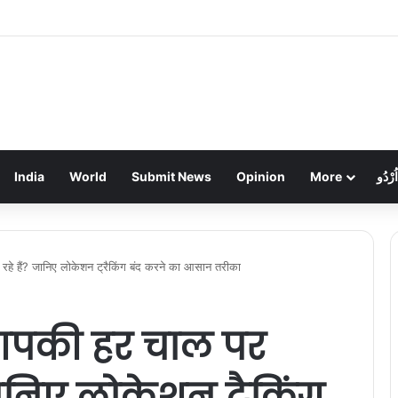
ेखौफ अपराधी: महिला सिपाही की कनपटी पर पिस्टल तानकर चेन लूटी, हवा में फायरिंग कर फरार
India
World
Submit News
Opinion
More
اُرْدُو
हे हैं? जानिए लोकेशन ट्रैकिंग बंद करने का आसान तरीका
आपकी हर चाल पर
ानिए लोकेशन ट्रैकिंग