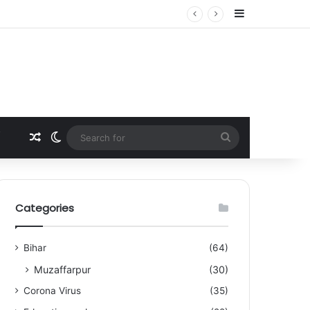
Sidebar
Random Article
Switch skin
Search
for
Categories
Bihar
(64)
Muzaffarpur
(30)
Corona Virus
(35)