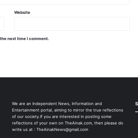
Website
 the next time I comment.
S
We are an Independent News, Information and
Entertainment portal, aiming to mirror the true reflections
of our society.If you are interested in posting some
reflections of your own on TheAinak.com, then please do
write us at :
TheAinakNews@gmail.com