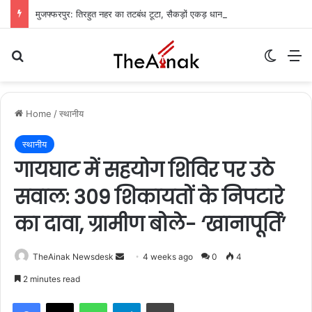
मुजफ्फरपुर: तिरहुत नहर का तटबंध टूटा, सैकड़ों एकड़ धान की फसलें जलमग्न; किसानों में चिंता
Search for
Switch
M
Home
/
स्थानीय
स्थानीय
गायघाट में सहयोग शिविर पर उठे
सवाल: 309 शिकायतों के निपटारे
का दावा, ग्रामीण बोले- ‘खानापूर्ति’
TheAinak Newsdesk
S
4 weeks ago
0
4
e
2 minutes read
n
WhatsApp
Telegram
Print
d