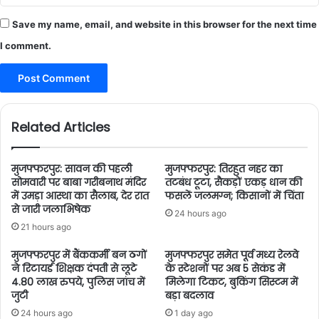
Save my name, email, and website in this browser for the next time
I comment.
Related Articles
मुजफ्फरपुर: सावन की पहली
मुजफ्फरपुर: तिरहुत नहर का
सोमवारी पर बाबा गरीबनाथ मंदिर
तटबंध टूटा, सैकड़ों एकड़ धान की
में उमड़ा आस्था का सैलाब, देर रात
फसलें जलमग्न; किसानों में चिंता
से जारी जलाभिषेक
24 hours ago
21 hours ago
मुजफ्फरपुर में बैंककर्मी बन ठगों
मुजफ्फरपुर समेत पूर्व मध्य रेलवे
ने रिटायर्ड शिक्षक दंपती से लूटे
के स्टेशनों पर अब 5 सेकंड में
4.80 लाख रुपये, पुलिस जांच में
मिलेगा टिकट, बुकिंग सिस्टम में
जुटी
बड़ा बदलाव
24 hours ago
1 day ago