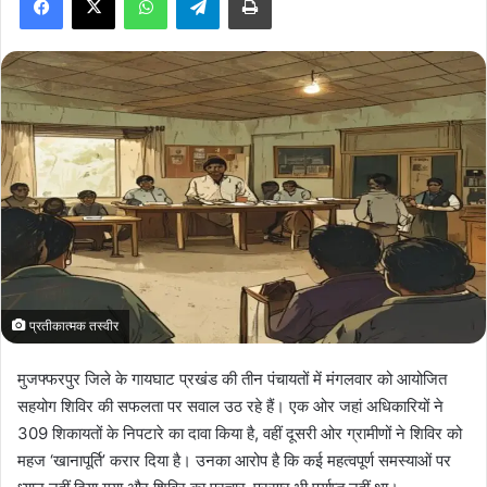
a
n
e
m
a
i
l
प्रतीकात्मक तस्वीर
मुजफ्फरपुर जिले के गायघाट प्रखंड की तीन पंचायतों में मंगलवार को आयोजित
सहयोग शिविर की सफलता पर सवाल उठ रहे हैं। एक ओर जहां अधिकारियों ने
309 शिकायतों के निपटारे का दावा किया है, वहीं दूसरी ओर ग्रामीणों ने शिविर को
महज ‘खानापूर्ति’ करार दिया है। उनका आरोप है कि कई महत्वपूर्ण समस्याओं पर