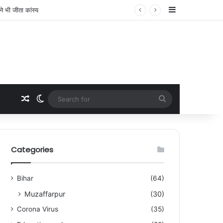
Sidebar
Random Article
Switch skin
Search
for
Categories
Bihar
(64)
Muzaffarpur
(30)
Corona Virus
(35)