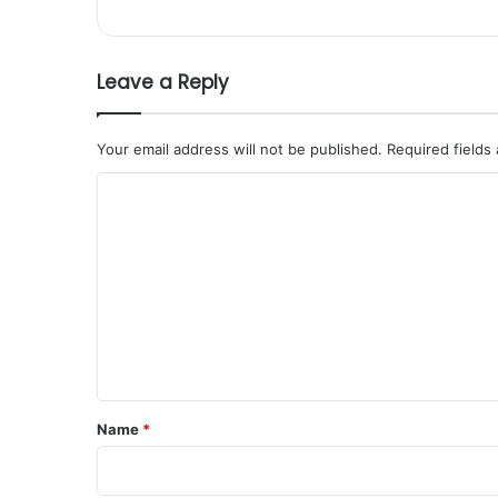
Leave a Reply
Your email address will not be published.
Required fields
C
o
m
m
e
n
t
*
Name
*