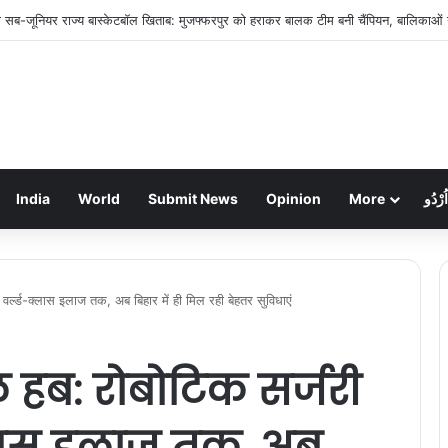
सर बेटी की संदिग्ध मौत, मां ने कहा- ‘मेरी बेटी आत्महत्या नहीं कर सकती’
India
World
Submit News
Opinion
More
اُرْدُو
र्ल्ड-क्लास इलाज तक, अब बिहार में ही मिल रही बेहतर सुविधाएं
हब: रोबोटिक सर्जरी
्लास इलाज तक, अब