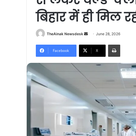
बिहार में ही मिल र
TheAinak Newsdesk
S
June 28, 2026
e
Print
n
Facebook
X
d
a
n
e
m
a
i
l