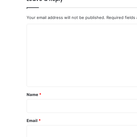
Your email address will not be published.
Required fields
C
o
m
m
e
n
t
*
Name
*
Email
*