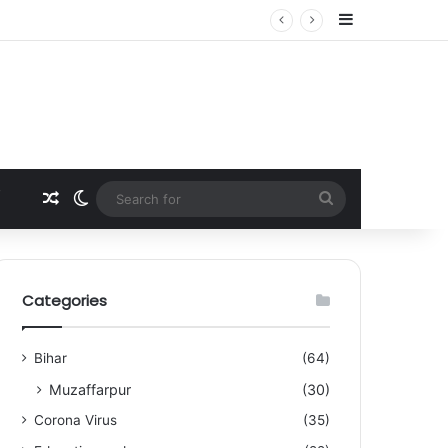
Sidebar
Random Article
Switch skin
Search
for
Categories
Bihar
(64)
Muzaffarpur
(30)
Corona Virus
(35)