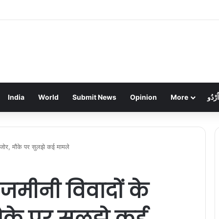
ें लाखों की चोरी: गहने और नकदी गायब, पुलिस जांच में जुटी
India
World
Submit News
Opinion
More
اُرْدُو
र जोर, मौके पर सुलझे कई मामले
जमीनी विवादों के
मौके पर सुलझे कई