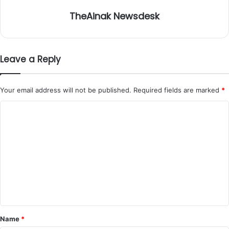
TheAinak Newsdesk
Leave a Reply
Your email address will not be published.
Required fields are marked
*
C
o
m
m
e
n
t
*
Name
*