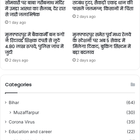
सोमवारी पर बाबा गरीबनाथ मंदिर
तटबंध टूटा, सैकड़ों एकड़ धान की
में उमड़ा आस्था का सैलाब, देर रात
फसलें जलमग्न; किसानों में चिंता
से जारी जलाभिषेक
2 days ago
1 day ago
मुजफ्फरपुर में बैंककर्मी बन ठगों
मुजफ्फरपुर समेत पूर्व मध्य रेलवे
ने रिटायर्ड शिक्षक दंपती से लूटे
के स्टेशनों पर अब 5 सेकंड में
4.80 लाख रुपये, पुलिस जांच में
मिलेगा टिकट, बुकिंग सिस्टम में
जुटी
बड़ा बदलाव
2 days ago
2 days ago
Categories
Bihar
(64)
Muzaffarpur
(30)
Corona Virus
(35)
Education and career
(22)