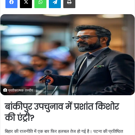
a
n
e
m
a
i
l
प्रतीकात्मक तस्वीर
बांकीपुर उपचुनाव में प्रशांत किशोर
की एंट्री?
बिहार की राजनीति में एक बार फिर हलचल तेज हो गई है। पटना की प्रतिष्ठित