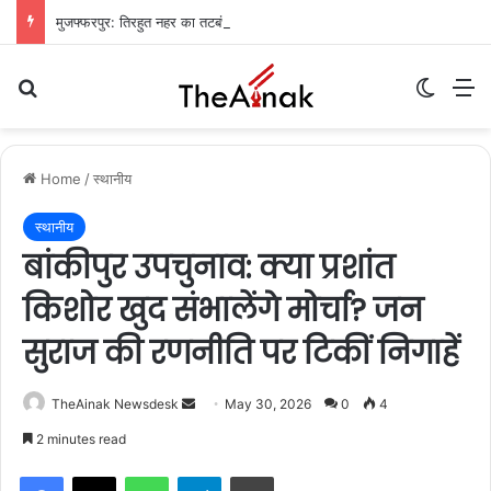
मुजफ्फरपुर: तिरहुत नहर का तटबंध टूटा, सैकड़ों एकड़ धान की फसलें जलमग्न; किसानों में चिंता
Search for
Switch
M
Home
/
स्थानीय
स्थानीय
बांकीपुर उपचुनाव: क्या प्रशांत
किशोर खुद संभालेंगे मोर्चा? जन
सुराज की रणनीति पर टिकीं निगाहें
TheAinak Newsdesk
S
May 30, 2026
0
4
e
2 minutes read
n
WhatsApp
Telegram
Print
d