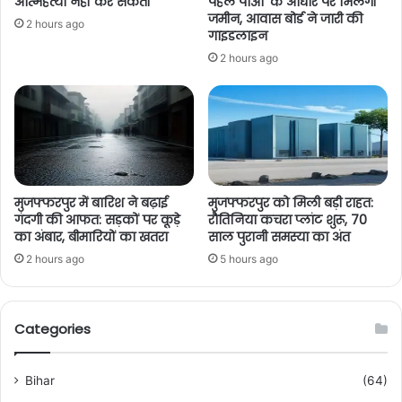
आत्महत्या नहीं कर सकती’
पहले पाओ’ के आधार पर मिलेगी
जमीन, आवास बोर्ड ने जारी की
2 hours ago
गाइडलाइन
2 hours ago
मुजफ्फरपुर में बारिश ने बढ़ाई
मुजफ्फरपुर को मिली बड़ी राहत:
गंदगी की आफत: सड़कों पर कूड़े
रौतिनिया कचरा प्लांट शुरू, 70
का अंबार, बीमारियों का खतरा
साल पुरानी समस्या का अंत
2 hours ago
5 hours ago
Categories
Bihar
(64)