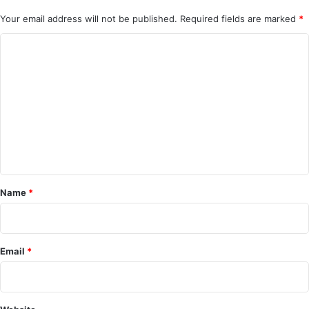
Your email address will not be published.
Required fields are marked
*
C
o
m
m
e
n
t
*
Name
*
Email
*