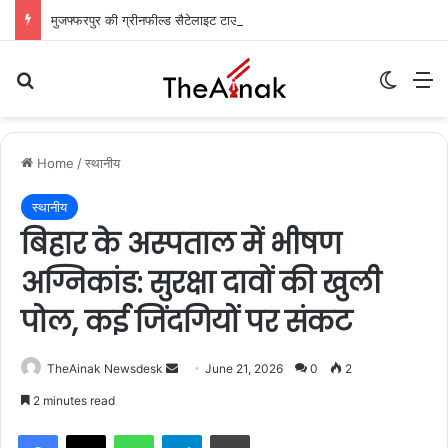
मुजफ्फरपुर की ग्रीनफील्ड सैटेलाइट टाउनशिप: ‘पहले आओ, पहले पाओ’ के आधार पर मिलेगी जमीन, आवास बोर्ड ने जारी की गाइडलाइन
Search for
Switch
M
Home
/
स्थानीय
स्थानीय
बिहार के अस्पताल में भीषण
अग्निकांड: सुरक्षा दावों की खुली
पोल, कई जिंदगियों पर संकट
TheAinak Newsdesk
S
June 21, 2026
0
2
e
2 minutes read
n
WhatsApp
Telegram
Print
d