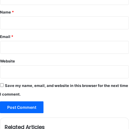
t
*
Name
*
Email
*
Website
Save my name, email, and website in this browser for the next time
I comment.
Related Articles