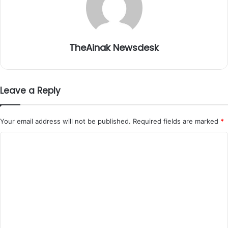
TheAinak Newsdesk
Leave a Reply
Your email address will not be published.
Required fields are marked
*
C
o
m
m
e
n