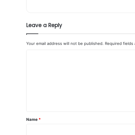
Leave a Reply
Your email address will not be published.
Required fields
C
o
m
m
e
n
t
*
Name
*