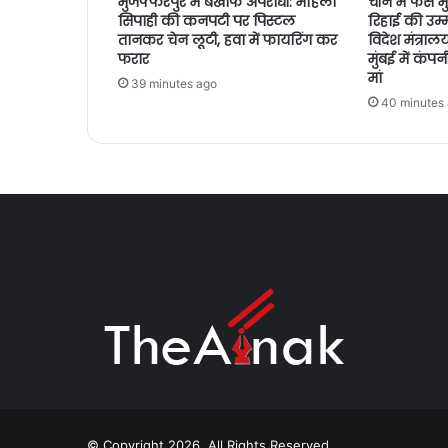
मुजफ्फरपुर में बेखौफ अपराधी: महिला
चीन में फंसे
सिपाही की कनपटी पर पिस्टल
रिहाई की उम्मीदे
तानकर चेन लूटी, हवा में फायरिंग कर
विदेश मंत्रा
फरार
मुंबई में कंप
मां
39 minutes ago
40 minutes
© Copyright 2026, All Rights Reserved