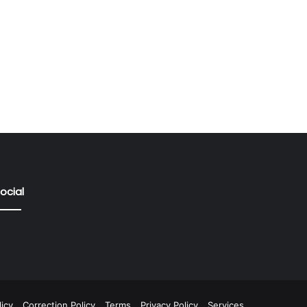
ocial
icy
Correction Policy
Terms
Privacy Policy
Services