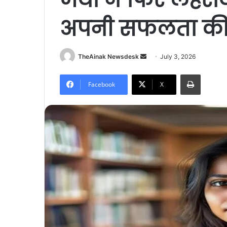
अपनी सफलता की
TheAinak Newsdesk
S
July 3, 2026
e
Print
n
Facebook
X
d
a
n
e
m
a
i
l