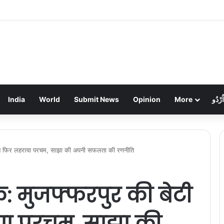
फ्फरपुर के यश की रिहाई की उम्मीदें बढ़ीं: केंद्रीय मंत्री ने विदेश मंत्रालय से किया आग्रह, आज मुंब
India
World
Submit News
Opinion
More
اُرْدُو
जया ने फिर लहराया परचम, साझा की अपनी सफलता की रणनीति
िक: मुजफ्फरपुर की बेटी
या परचम, साझा की