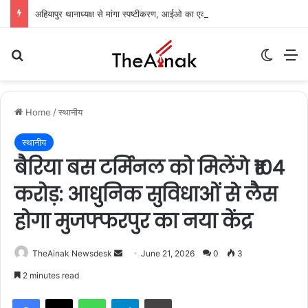
अहियापुर थानाध्यक्ष से मांगा स्पष्टीकरण, आईओ का एक दिन का वेतन रोका: अग्रिम जमानत अर्जी पर सुनवाई टली
Search for
Switch
M
Home
/
स्थानीय
स्थानीय
बैरिया बस टर्मिनल को मिलेंगे ₹104
करोड़: आधुनिक सुविधाओं से लैस
होगा मुजफ्फरपुर का नया केंद्र
TheAinak Newsdesk
S
June 21, 2026
0
3
e
2 minutes read
n
WhatsApp
Telegram
Print
d