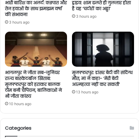
भारी बारिश का अलर्ट: वज्रपात और
ड्राइव: शाम ढलते ही गुलज़ार होता
तेज हवाओं के साथ झमाझम वर्षा
है यह ‘चटोरों का अड्डा’
की संभावना
3 hours ago
3 hours ago
भागलपुर ने जीता सब-जूनियर
मुजफ्फरपुर: डांसर बेटी की संदिग्ध
राज्य बास्केटबॉल खिताब:
मौत, मां ने कहा- ‘मेरी बेटी
मुजफ्फरपुर को हराकर बालक
आत्महत्या नहीं कर सकती’
टीम बनी चैंपियन, बालिकाओं ने
13 hours ago
भी जीता कांस्य
10 hours ago
Categories