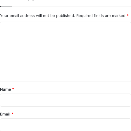
Your email address will not be published.
Required fields are marked
*
C
o
m
m
e
n
t
*
Name
*
Email
*