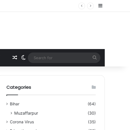
Sidebar
Random Article
Switch skin
Search
for
Categories
Bihar
(64)
Muzaffarpur
(30)
Corona Virus
(35)