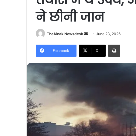
ने छीनी जान
TheAinak Newsdesk
S
June 23, 2026
e
Print
n
Facebook
X
d
a
n
e
m
a
i
l