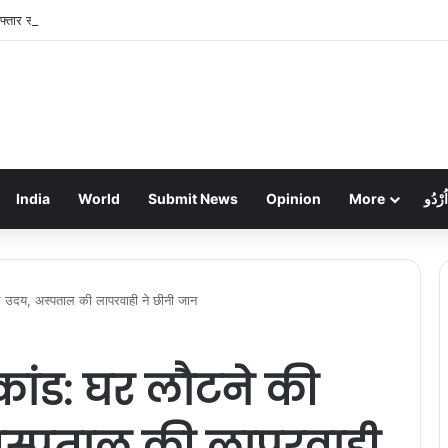
फ्तार स्कॉर्पियो ने पुलिसकर्मी और होटल संचालक को रौंदा, जवान की मौत, दो गंभीर
India
World
Submit News
Opinion
More
اُرْدُو
 थे उदय, अस्पताल की लापरवाही ने छीनी जान
कांड: घर लौटने की
, अस्पताल की लापरवाही