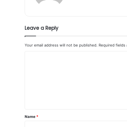
Leave a Reply
Your email address will not be published.
Required fields
C
o
m
m
e
n
t
*
Name
*