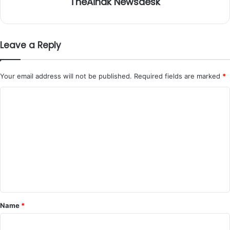
TheAinak Newsdesk
Leave a Reply
Your email address will not be published.
Required fields are marked
*
C
o
m
m
e
n
t
*
Name
*