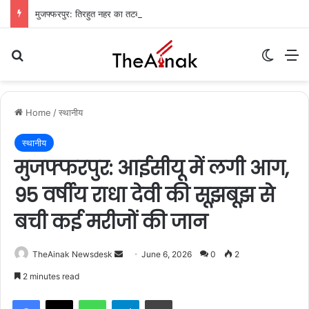
मुजफ्फरपुर: तिरहुत नहर का तटबंध टूटा, सैकड़ों एकड़ धान की फसलें जलमग्न; किसानों में चिंता
Search for
Switch
M
Home
/
स्थानीय
स्थानीय
मुजफ्फरपुर: आईसीयू में लगी आग,
95 वर्षीय राधा देवी की सूझबूझ से
बची कई मरीजों की जान
TheAinak Newsdesk
S
June 6, 2026
0
2
e
2 minutes read
n
WhatsApp
Telegram
Print
d