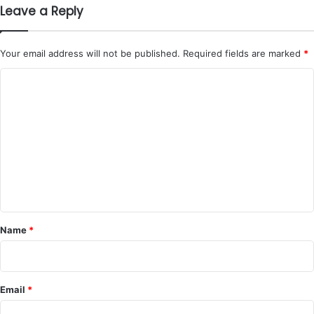
Leave a Reply
Your email address will not be published.
Required fields are marked
*
C
o
m
m
e
n
t
*
Name
*
Email
*