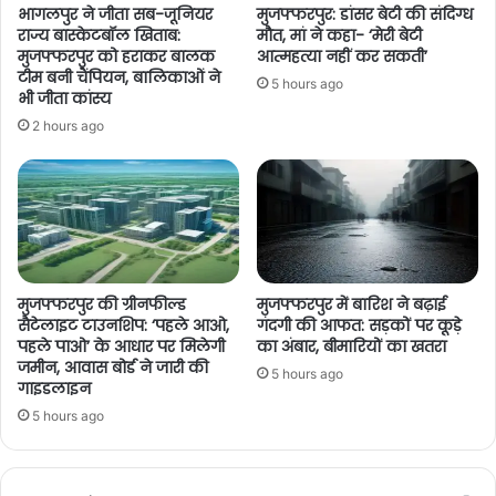
भागलपुर ने जीता सब-जूनियर
मुजफ्फरपुर: डांसर बेटी की संदिग्ध
राज्य बास्केटबॉल खिताब:
मौत, मां ने कहा- ‘मेरी बेटी
मुजफ्फरपुर को हराकर बालक
आत्महत्या नहीं कर सकती’
टीम बनी चैंपियन, बालिकाओं ने
5 hours ago
भी जीता कांस्य
2 hours ago
मुजफ्फरपुर की ग्रीनफील्ड
मुजफ्फरपुर में बारिश ने बढ़ाई
सैटेलाइट टाउनशिप: ‘पहले आओ,
गंदगी की आफत: सड़कों पर कूड़े
पहले पाओ’ के आधार पर मिलेगी
का अंबार, बीमारियों का खतरा
जमीन, आवास बोर्ड ने जारी की
5 hours ago
गाइडलाइन
5 hours ago