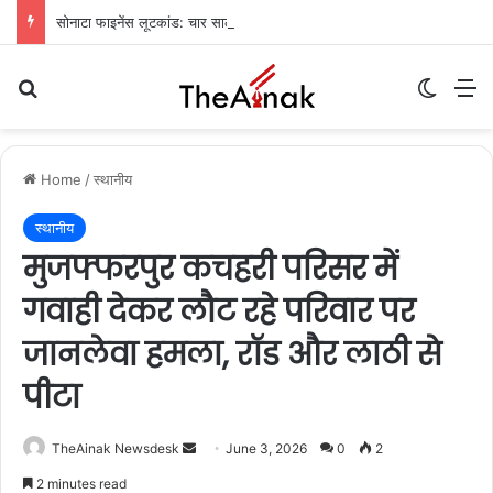
सोनाटा फाइनेंस लूटकांड: चार साल बाद मुजफ्फरपुर से मुख्य आरोपी गिरफ्तार
Search for
Switch
M
Home
/
स्थानीय
स्थानीय
मुजफ्फरपुर कचहरी परिसर में
गवाही देकर लौट रहे परिवार पर
जानलेवा हमला, रॉड और लाठी से
पीटा
TheAinak Newsdesk
S
June 3, 2026
0
2
e
2 minutes read