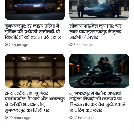
मुजफ्फरपुर: रेड लाइट एरिया में
सोनाटा फाइनेंस लूटकांड: चार
पुलिस की ‘अकेली’ छापेमारी, दो
साल बाद मुजफ्फरपुर से मुख्य
किशोरियों को बचाया, उठे सवाल
आरोपी गिरफ्तार
7 hours ago
7 hours ago
राज्य स्तरीय सब-जूनियर
मुजफ्फरपुर में बेखौफ अपराधी:
बास्केटबॉल: वैशाली और भागलपुर
महिला सिपाही की कनपटी पर
ने दर्ज की शानदार जीत,
पिस्टल तानकर चेन लूटी, हवा में
मुजफ्फरपुर को मिली हार
फायरिंग कर फरार
10 hours ago
12 hours ago