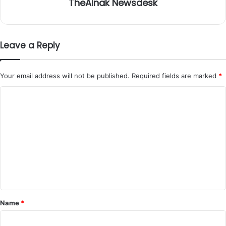
TheAinak Newsdesk
Leave a Reply
Your email address will not be published.
Required fields are marked
*
C
o
m
m
e
n
t
*
Name
*