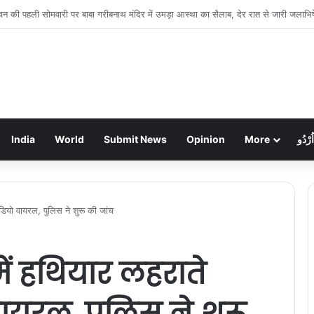
रहुत नहर का तटबंध टूटा, सैकड़ों एकड़ धान की फसलें जलमग्न; किसानों में चिंता
India
World
Submit News
Opinion
More
اُرْدُو
डियो वायरल, पुलिस ने शुरू की जांच
ें हथियार लहराते
ायरल, पुलिस ने शुरू