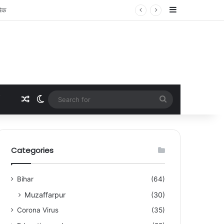
Sidebar
Random Article
Switch skin
Search
for
Categories
Bihar
(64)
Muzaffarpur
(30)
Corona Virus
(35)