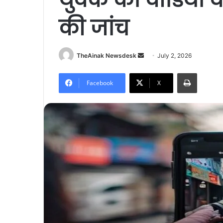
की जांच
TheAinak Newsdesk
S
July 2, 2026
e
Print
n
Facebook
X
d
a
n
e
m
a
i
l