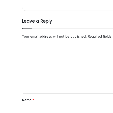
Leave a Reply
Your email address will not be published.
Required fields
C
o
m
m
e
n
t
*
Name
*