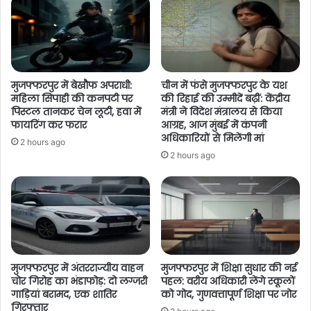
मुजफ्फरपुर में बेखौफ अपराधी:
चीन में फंसे मुजफ्फरपुर के यश
महिला सिपाही की कनपटी पर
की रिहाई की उम्मीदें बढ़ीं: केंद्रीय
पिस्टल तानकर चेन लूटी, हवा में
मंत्री ने विदेश मंत्रालय से किया
फायरिंग कर फरार
आग्रह, आज मुंबई में कंपनी
अधिकारियों से मिलेंगी मां
2 hours ago
2 hours ago
मुजफ्फरपुर में अंतरराज्यीय वाहन
मुजफ्फरपुर में शिक्षा सुधार की नई
चोर गिरोह का भंडाफोड़: दो लग्जरी
पहल: वरीय अधिकारी लेंगे स्कूलों
गाड़ियां बरामद, एक शातिर
को गोद, गुणवत्तापूर्ण शिक्षा पर जोर
गिरफ्तार