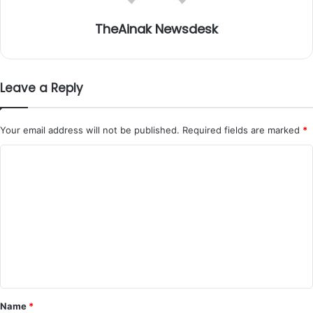
TheAinak Newsdesk
Leave a Reply
Your email address will not be published.
Required fields are marked
*
C
o
m
m
e
n
t
*
Name
*