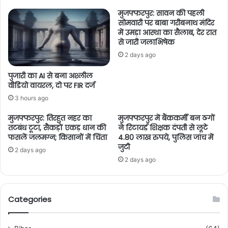
मुजफ्फरपुर: सावन की पहली
सोमवारी पर बाबा गरीबनाथ मंदिर
में उमड़ा आस्था का सैलाब, देर रात
से जारी जलाभिषेक
2 days ago
पुजारी का AI से बना अश्लील
वीडियो वायरल, दो पर FIR दर्ज
3 hours ago
मुजफ्फरपुर: तिरहुत नहर का
मुजफ्फरपुर में बैंककर्मी बन ठगों
तटबंध टूटा, सैकड़ों एकड़ धान की
ने रिटायर्ड शिक्षक दंपती से लूटे
फसलें जलमग्न; किसानों में चिंता
4.80 लाख रुपये, पुलिस जांच में
जुटी
2 days ago
2 days ago
Categories