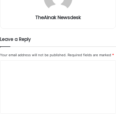
TheAinak Newsdesk
Leave a Reply
Your email address will not be published.
Required fields are marked
*
C
o
m
m
e
n
t