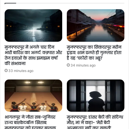
मुजफ्फरपुर में अगले चार दिन
मुजफ्फरपुर का सिकंदरपुर मरीन
भारी बारिश का अलर्ट: वज्रपात और
ड्राइव: शाम ढलते ही गुलज़ार होता
तेज हवाओं के साथ झमाझम वर्षा
है यह ‘चटोरों का अड्डा’
की संभावना
34 minutes ago
33 minutes ago
भागलपुर ने जीता सब-जूनियर
मुजफ्फरपुर: डांसर बेटी की संदिग्ध
राज्य बास्केटबॉल खिताब:
मौत, मां ने कहा- ‘मेरी बेटी
मुजफ्फरपुर को हराकर बालक
आत्महत्या नहीं कर सकती’