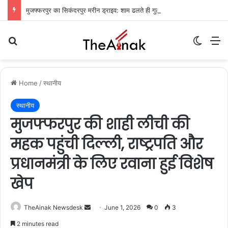
मुजफ्फरपुर का सिकंदरपुर मरीन ड्राइव: शाम ढलते ही गुलज़ार होता है यह ‘चटोरों का अड्डा’
Search for
Switch
M
Home
/
स्थानीय
स्थानीय
मुजफ्फरपुर की शाही लीची की
महक पहुंची दिल्ली, राष्ट्रपति और
प्रधानमंत्री के लिए रवाना हुई विशेष
खेप
TheAinak Newsdesk
S
June 1, 2026
0
3
e
2 minutes read