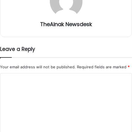
TheAinak Newsdesk
Leave a Reply
Your email address will not be published.
Required fields are marked
*
C
o
m
m
e
n
t