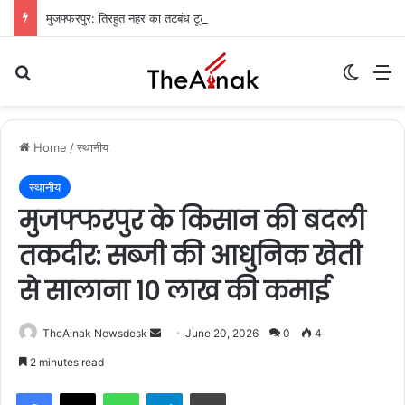
मुजफ्फरपुर: तिरहुत नहर का तटबंध टूटा, सैकड़ों एकड़ धान की फसलें जलमग्न; किसानों में चिंता
Search for
Switch
M
Home
/
स्थानीय
स्थानीय
मुजफ्फरपुर के किसान की बदली
तकदीर: सब्जी की आधुनिक खेती
से सालाना 10 लाख की कमाई
TheAinak Newsdesk
S
June 20, 2026
0
4
e
2 minutes read
n
WhatsApp
Telegram
Print
d