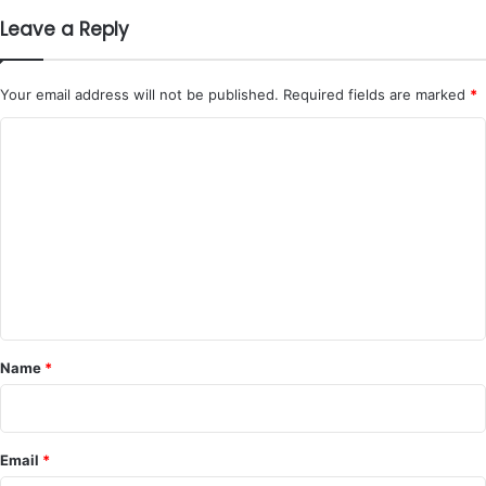
Leave a Reply
Your email address will not be published.
Required fields are marked
*
C
o
m
m
e
n
t
*
Name
*
Email
*