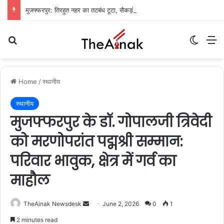
मुजफ्फरपुर: तिरहुत नहर का तटबंध टूटा, सैकड़ों एकड़ धान की फसलें जलमग्न; किसानों में चिंता
Search for
Switch
M
Home
/
स्थानीय
स्थानीय
मुजफ्फरपुर के डॉ. गोपालजी त्रिवेदी
को मरणोपरांत पद्मश्री सम्मान:
परिवार भावुक, क्षेत्र में गर्व का
माहौल
TheAinak Newsdesk
S
June 2, 2026
0
1
e
2 minutes read