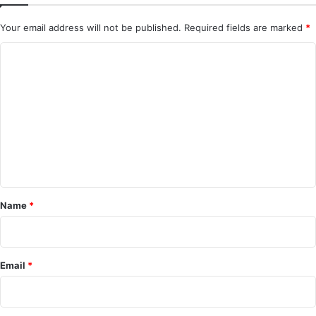
Your email address will not be published.
Required fields are marked
*
C
o
m
m
e
n
t
*
Name
*
Email
*