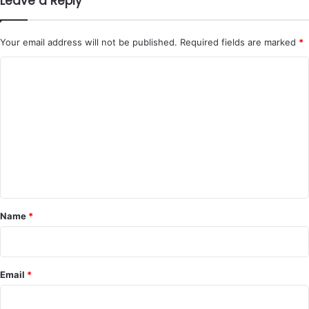
Leave a Reply
Your email address will not be published.
Required fields are marked
*
C
o
m
m
e
n
t
*
Name
*
Email
*