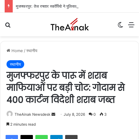
मुजफ्फरपुर: तेज रफ्तार स्कॉर्पियो ने पुलिसकर्मी और होटल संचालक को रौंदा, जवान की मौत, दो गंभीर
Search for
Switch
M
Home
/
स्थानीय
स्थानीय
मुजफ्फरपुर के पारू में शराब
माफियाओं पर बड़ी चोट: गोदाम से
400 कार्टन विदेशी शराब जब्त
TheAinak Newsdesk
S
July 8, 2026
0
3
e
2 minutes read
n
WhatsApp
Telegram
Print
d