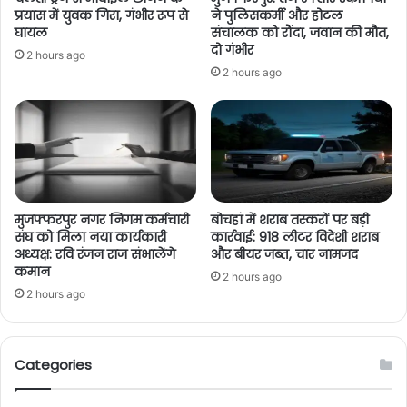
प्रयास में युवक गिरा, गंभीर रूप से
ने पुलिसकर्मी और होटल
घायल
संचालक को रौंदा, जवान की मौत,
दो गंभीर
2 hours ago
2 hours ago
मुजफ्फरपुर नगर निगम कर्मचारी
बोचहां में शराब तस्करों पर बड़ी
संघ को मिला नया कार्यकारी
कार्रवाई: 918 लीटर विदेशी शराब
अध्यक्ष: रवि रंजन राज संभालेंगे
और बीयर जब्त, चार नामजद
कमान
2 hours ago
2 hours ago
Categories