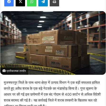
a
n
e
m
a
i
l
प्रतीकात्मक तस्वीर
मुजफ्फरपुर जिले के पारू थाना क्षेत्र में उत्पाद विभाग ने एक बड़ी सफलता हासिल
करते हुए अवैध शराब के एक बड़े नेटवर्क का भंडाफोड़ किया है। गुप्त सूचना के
आधार पर की गई इस छापेमारी में एक बंद गोदाम से 400 कार्टन से अधिक विदेशी
शराब बरामद की गई है। यह कार्रवाई जिले में शराब तस्करी के खिलाफ चल रहे