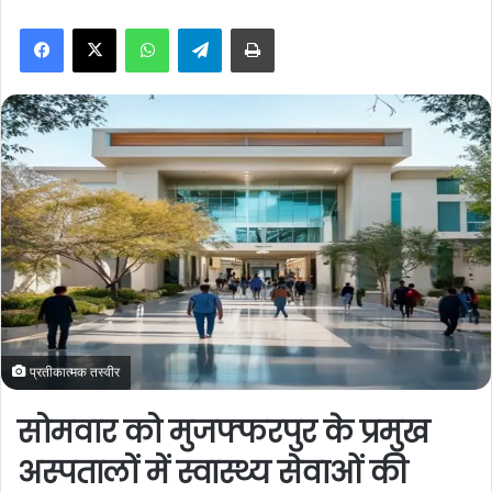
n
WhatsApp
Telegram
Print
d
a
n
e
m
a
i
l
प्रतीकात्मक तस्वीर
सोमवार को मुजफ्फरपुर के प्रमुख
अस्पतालों में स्वास्थ्य सेवाओं की