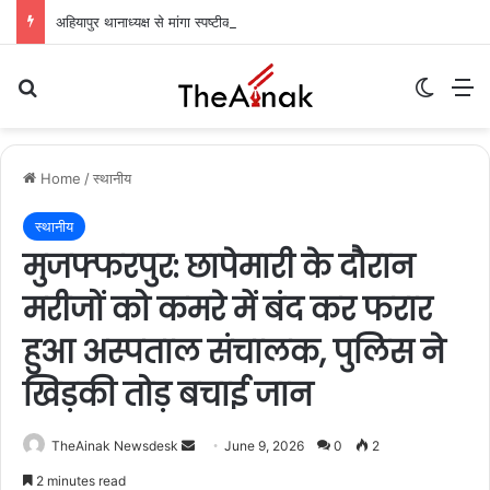
अहियापुर थानाध्यक्ष से मांगा स्पष्टीकरण, आईओ का एक दिन का वेतन रोका: अग्रिम जमानत अर्जी पर सुनवाई टली
Search for
Switch
M
Home
/
स्थानीय
स्थानीय
मुजफ्फरपुर: छापेमारी के दौरान
मरीजों को कमरे में बंद कर फरार
हुआ अस्पताल संचालक, पुलिस ने
खिड़की तोड़ बचाई जान
TheAinak Newsdesk
S
June 9, 2026
0
2
e
2 minutes read