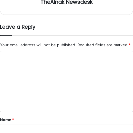
TheAinak Newsdesk
Leave a Reply
Your email address will not be published.
Required fields are marked
*
C
o
m
m
e
n
t
*
Name
*