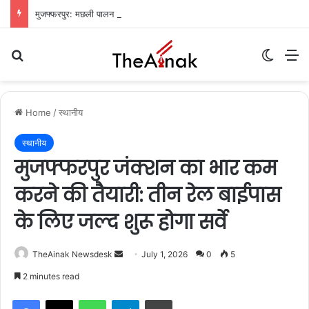
मुजफ्फरपुर: मछली पालन से बदल रही किसानों की तकदीर, वैज्ञानिक तरीके अपनाकर बढ़ा रहे आमदनी
Search for
Switch
M
Home
/
स्थानीय
स्थानीय
मुजफ्फरपुर जंक्शन का भार कम
करने की तैयारी: तीन रेल बाईपास
के लिए जल्द शुरू होगा सर्वे
TheAinak Newsdesk
S
July 1, 2026
0
5
e
2 minutes read
n
WhatsApp
Telegram
Print
d