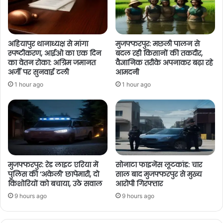
अहियापुर थानाध्यक्ष से मांगा
मुजफ्फरपुर: मछली पालन से
स्पष्टीकरण, आईओ का एक दिन
बदल रही किसानों की तकदीर,
का वेतन रोका: अग्रिम जमानत
वैज्ञानिक तरीके अपनाकर बढ़ा रहे
अर्जी पर सुनवाई टली
आमदनी
1 hour ago
1 hour ago
मुजफ्फरपुर: रेड लाइट एरिया में
सोनाटा फाइनेंस लूटकांड: चार
पुलिस की ‘अकेली’ छापेमारी, दो
साल बाद मुजफ्फरपुर से मुख्य
किशोरियों को बचाया, उठे सवाल
आरोपी गिरफ्तार
9 hours ago
9 hours ago