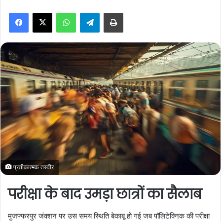
n
WhatsApp
Telegram
Print
d
a
n
e
m
a
i
l
प्रतीकात्मक तस्वीर
परीक्षा के बाद उमड़ा छात्रों का सैलाब
मुजफ्फरपुर जंक्शन पर उस समय स्थिति बेकाबू हो गई जब पॉलिटेक्निक की परीक्षा