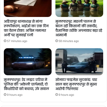
अहियापुर थानाध्यक्ष से मांगा
मुजफ्फरपुर: मछली पालन से
स्पष्टीकरण, आईओ का एक दिन
बदल रही किसानों की तकदीर,
का वेतन रोका: अग्रिम जमानत
वैज्ञानिक तरीके अपनाकर बढ़ा रहे
अर्जी पर सुनवाई टली
आमदनी
57 minutes ago
58 minutes ago
मुजफ्फरपुर: रेड लाइट एरिया में
सोनाटा फाइनेंस लूटकांड: चार
पुलिस की ‘अकेली’ छापेमारी, दो
साल बाद मुजफ्फरपुर से मुख्य
किशोरियों को बचाया, उठे सवाल
आरोपी गिरफ्तार
9 hours ago
9 hours ago