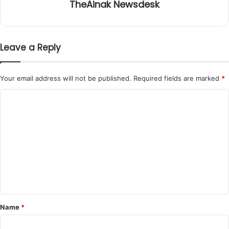
TheAinak Newsdesk
Leave a Reply
Your email address will not be published.
Required fields are marked
*
C
o
m
m
e
n
t
*
Name
*