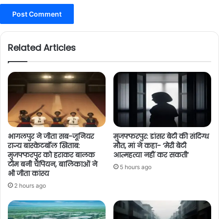
Related Articles
भागलपुर ने जीता सब-जूनियर
मुजफ्फरपुर: डांसर बेटी की संदिग्ध
राज्य बास्केटबॉल खिताब:
मौत, मां ने कहा- ‘मेरी बेटी
मुजफ्फरपुर को हराकर बालक
आत्महत्या नहीं कर सकती’
टीम बनी चैंपियन, बालिकाओं ने
5 hours ago
भी जीता कांस्य
2 hours ago