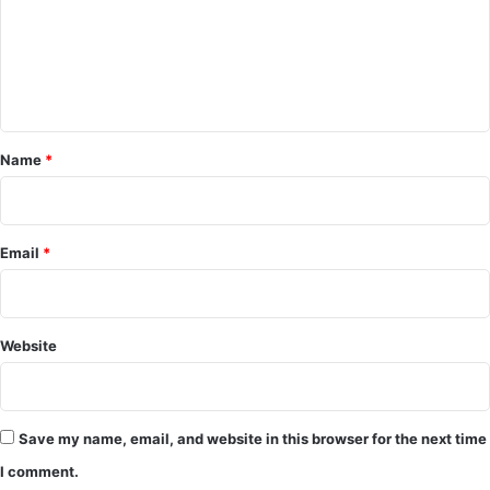
m
e
n
t
*
Name
*
Email
*
Website
Save my name, email, and website in this browser for the next time
I comment.