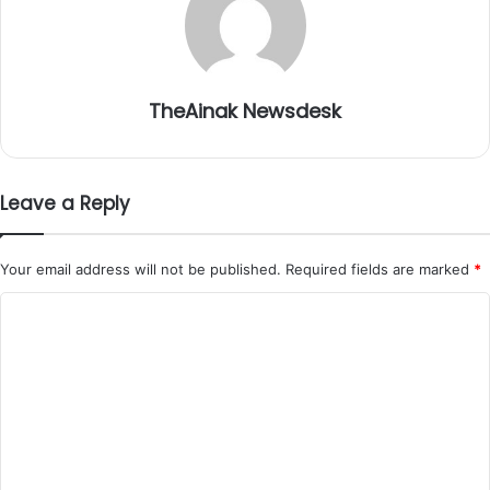
TheAinak Newsdesk
Leave a Reply
Your email address will not be published.
Required fields are marked
*
C
o
m
m
e
n