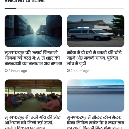
Related Articles
मुजफ्फरपुर की ‘स्मार्ट निगरानी’
सरैया में दो घरों में लाखों की चोरी:
योजना ठंडे बस्ते में: AI से शहर की
गहने और नकदी गायब, पुलिस
समस्याओं का समाधान अब सपना!
जांच में जुटी
2 hours ago
2 hours ago
मुजफ्फरपुर में ‘चलो गाँव की ओर’
मुजफ्फरपुर में सोलर लोन मेला:
अभियान को मिली नई ऊर्जा,
बिना सिविल स्कोर के ₹2 लाख तक
ग्रामीण विकास पर मंथन
का कर्ज, बिजली बिल होगा शून्य!