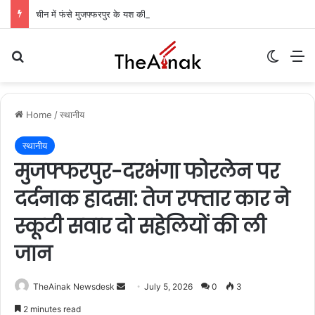
चीन में फंसे मुजफ्फरपुर के यश की रिहाई की उम्मीदें बढ़ीं: केंद्रीय मंत्री ने विदेश मंत्रालय से किया आग्रह, आज मुंबई में कंपनी अधिकारियों से मिलेंगी मां
Search for
Switch
M
Home
/
स्थानीय
स्थानीय
मुजफ्फरपुर-दरभंगा फोरलेन पर
दर्दनाक हादसा: तेज रफ्तार कार ने
स्कूटी सवार दो सहेलियों की ली
जान
TheAinak Newsdesk
S
July 5, 2026
0
3
e
2 minutes read