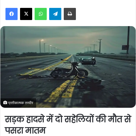
n
WhatsApp
Telegram
Print
d
a
n
e
m
a
i
l
प्रतीकात्मक तस्वीर
सड़क हादसे में दो सहेलियों की मौत से
पसरा मातम