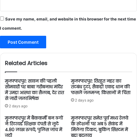
Save my name, email, and website in this browser for the next time
I comment.
Related Articles
मुजफ्फरपुर: सावन की पहली
मुजफ्फरपुर: तिरहुत नहर का
सोमवारी पर बाबा गरीबनाथ मंदिर
तटबंध टूटा, सैकड़ों एकड़ धान की
में उमड़ा आस्था का सैलाब, देर रात
फसलें जलमग्न; किसानों में चिंता
से जारी जलाभिषेक
2 days ago
2 days ago
मुजफ्फरपुर में बैंककर्मी बन ठगों
मुजफ्फरपुर समेत पूर्व मध्य रेलवे
ने रिटायर्ड शिक्षक दंपती से लूटे
के स्टेशनों पर अब 5 सेकंड में
4.80 लाख रुपये, पुलिस जांच में
मिलेगा टिकट, बुकिंग सिस्टम में
जुटी
बड़ा बदलाव