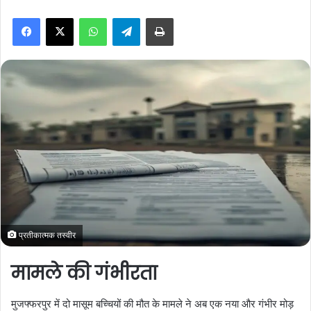
n
WhatsApp
Telegram
Print
d
a
n
e
m
a
i
l
प्रतीकात्मक तस्वीर
मामले की गंभीरता
मुजफ्फरपुर में दो मासूम बच्चियों की मौत के मामले ने अब एक नया और गंभीर मोड़