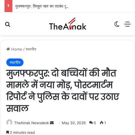
मुजफ्फरपुर: तिरहुत नहर का तटबंध टूटा, सैकड़ों एकड़ धान की फसलें जलमग्न; किसानों में चिंता
Search for
Switch
M
Home
/
स्थानीय
स्थानीय
मुजफ्फरपुर: दो बच्चियों की मौत
मामले में नया मोड़, पोस्टमार्टम
रिपोर्ट ने पुलिस के दावों पर उठाए
सवाल
TheAinak Newsdesk
S
May 30, 2026
0
1
e
2 minutes read