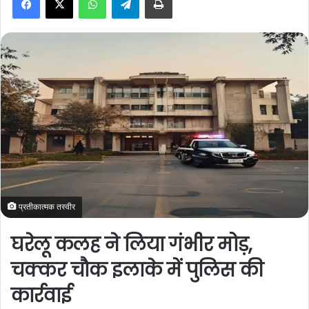
a
n
e
m
a
i
l
प्रतीकात्मक तस्वीर
घरेलू कलह ने लिया गंभीर मोड़,
चक्कर चौक इलाके में पुलिस की
कार्रवाई