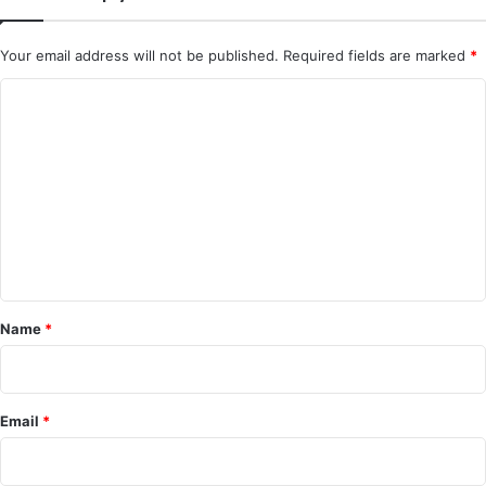
Your email address will not be published.
Required fields are marked
*
C
o
m
m
e
n
t
*
Name
*
Email
*