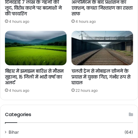
दिनदहाड़े 7 लाख के गहनों की
अल्टीमेटम के बाद प्रशासन का
लूट, विरोध करने पर बदमाशों ने
एक्शन, कचरा निस्तारण का रास्ता
की फायरिंग
साफ
4 hours ago
4 hours ago
बिहार में झमाझम बारिश से मौसम
चलती ट्रेन से मोबाइल छीनने के
सुहाना, 15 जिलों में भारी वर्षा का
प्रयास में युवक गिरा, गंभीर रूप से
अलर्ट
घायल
4 hours ago
22 hours ago
Categories
Bihar
(64)