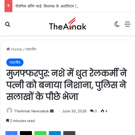
रौतनिया डंपिंग यार्ड: विधायक के अल्टीमेटम के बाद प्रशासन का एक्शन, कचरा निस्तारण का रास्ता साफ
Search for
Switch
M
Home
/
स्थानीय
स्थानीय
मुजफ्फरपुर: नशे में धुत रेलकर्मी ने
पत्नी को बनाया निशाना, पुलिस ने
सलाखों के पीछे भेजा
TheAinak Newsdesk
S
June 30, 2026
0
4
e
2 minutes read
n
WhatsApp
Telegram
Print
d