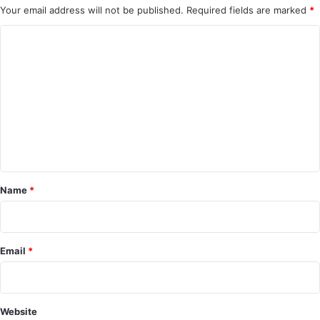
Your email address will not be published.
Required fields are marked
*
C
o
m
m
e
n
t
*
Name
*
Email
*
Website