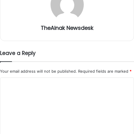
TheAinak Newsdesk
Leave a Reply
Your email address will not be published.
Required fields are marked
*
C
o
m
m
e
n