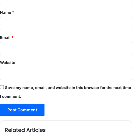
t
*
Name
*
Email
*
Website
Save my name, email, and website in this browser for the next time
I comment.
Related Articles