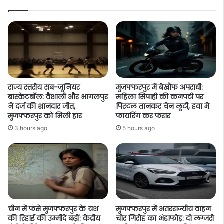
राज्य स्तरीय सब-जूनियर
मुजफ्फरपुर में बेखौफ अपराधी:
बास्केटबॉल: वैशाली और भागलपुर
महिला सिपाही की कनपटी पर
ने दर्ज की शानदार जीत,
पिस्टल तानकर चेन लूटी, हवा में
मुजफ्फरपुर को मिली हार
फायरिंग कर फरार
3 hours ago
5 hours ago
चीन में फंसे मुजफ्फरपुर के यश
मुजफ्फरपुर में अंतरराज्यीय वाहन
की रिहाई की उम्मीदें बढ़ीं: केंद्रीय
चोर गिरोह का भंडाफोड़: दो लग्जरी