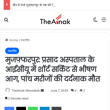
चीन में फंसे मुजफ्फरपुर के यश की रिहाई की उम्मीदें बढ़ीं: केंद्रीय मंत्री ने विदेश मंत्रालय से किया आग्रह, आज मुंबई में कंपनी अधिकारियों से मिलेंगी मां
Search for
Switch
M
Home
/
स्थानीय
स्थानीय
मुजफ्फरपुर: प्रसाद अस्पताल के
आईसीयू में शॉर्ट सर्किट से भीषण
आग, पांच मरीजों की दर्दनाक मौत
TheAinak Newsdesk
S
June 7, 2026
0
2
e
2 minutes read
n
WhatsApp
Telegram
Print
d