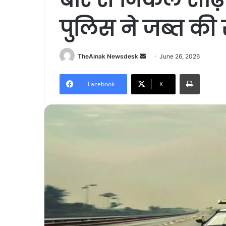
पुलिस ने जब्त क
TheAinak Newsdesk
S
June 26, 2026
e
Print
n
Facebook
X
d
a
n
e
m
a
i
l