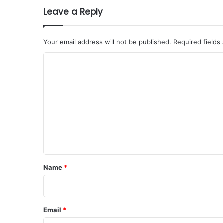
Leave a Reply
Your email address will not be published.
Required fields
C
o
m
m
e
n
t
*
Name
*
Email
*