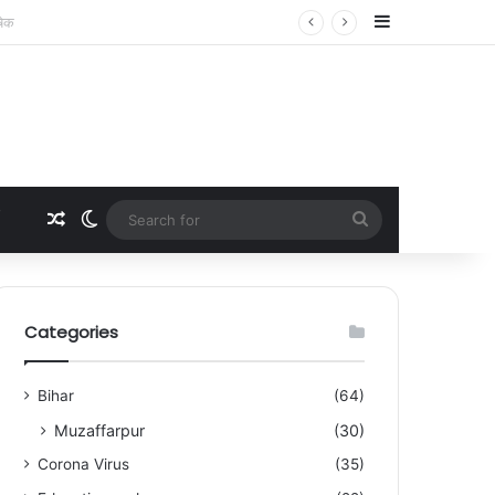
Sidebar
Random Article
Switch skin
Search
for
Categories
Bihar
(64)
Muzaffarpur
(30)
Corona Virus
(35)