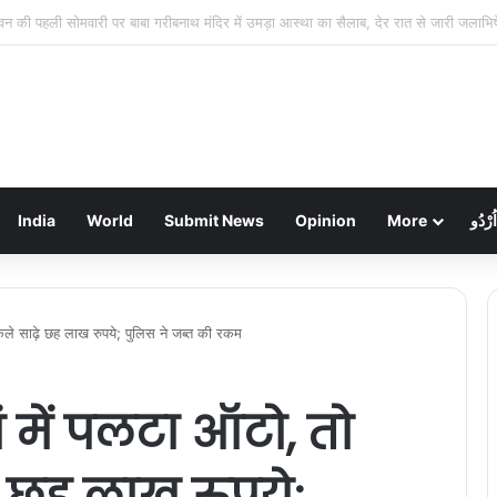
रहुत नहर का तटबंध टूटा, सैकड़ों एकड़ धान की फसलें जलमग्न; किसानों में चिंता
India
World
Submit News
Opinion
More
اُرْدُو
िकले साढ़े छह लाख रुपये; पुलिस ने जब्त की रकम
ं में पलटा ऑटो, तो
े छह लाख रुपये;