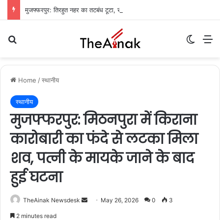
मुजफ्फरपुर: तिरहुत नहर का तटबंध टूटा, सैकड़ों एकड़ धान की फसलें जलमग्न; किसानों में चिंता
Search for
Switch
M
Home
/
स्थानीय
स्थानीय
मुजफ्फरपुर: मिठनपुरा में किराना
कारोबारी का फंदे से लटका मिला
शव, पत्नी के मायके जाने के बाद
हुई घटना
TheAinak Newsdesk
S
May 26, 2026
0
3
e
2 minutes read