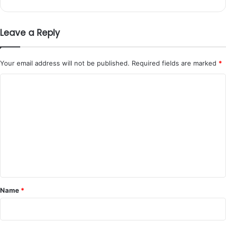
Leave a Reply
Your email address will not be published.
Required fields are marked
*
C
o
m
m
e
n
t
*
Name
*