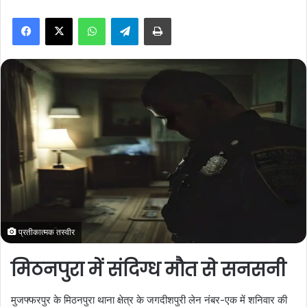
n
WhatsApp
Telegram
Print
d
a
n
e
m
a
i
l
प्रतीकात्मक तस्वीर
मिठनपुरा में संदिग्ध मौत से सनसनी
मुजफ्फरपुर के मिठनपुरा थाना क्षेत्र के जगदीशपुरी लेन नंबर-एक में शनिवार की